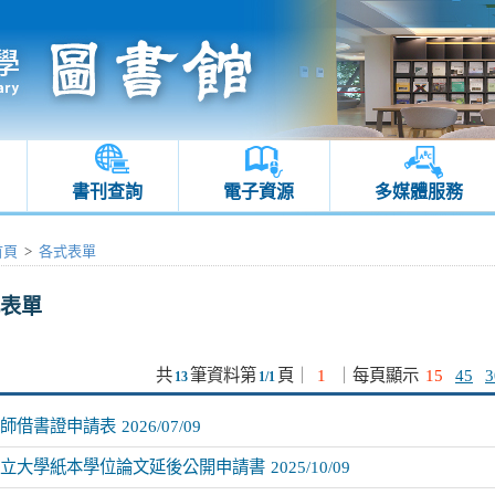
書刊查詢
電子資源
多媒體服務
首頁
>
各式表單
表單
共
筆資料第
頁
｜
1
｜
每頁顯示
15
45
3
13
1/1
師借書證申請表
2026/07/09
立大學紙本學位論文延後公開申請書
2025/10/09