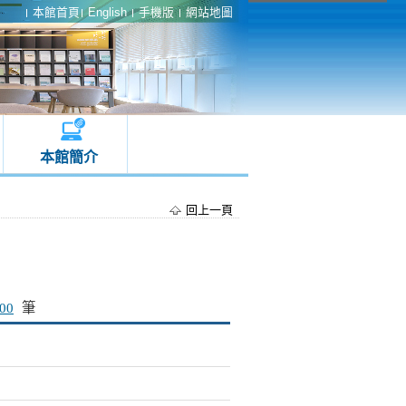
本館首頁
English
手機版
網站地圖
本館簡介
回上一頁
00
筆