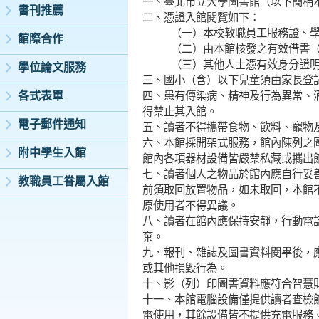
一、臺北市立大學圖書館（以下簡稱
書刊推薦
二、憑證入館閱覽如下：
（一）本校教職員工服務證、
館際合作
（二）由本館核發之有效借書
（三）其他人士憑有效身分證
學位論文服務
三、國小（含）以下兒童須由家長登
各式表單
四、患有傳染病、精神及行為異常、
得禁止其入館。
電子郵件通知
五、讀者不得攜帶食物、飲料、寵物
六、本館採開架式服務，館內陳列之
附中學生入館
館內各項器材設備皆嚴禁私藏或攜出
七、讀者個人之物品於館內應自行妥
教職員工眷屬入館
前須取回放置物品，如未取回，本館
原使用者不得異議。
八、讀者在館內應保持安靜，行動電
棄。
九、報刊、雜誌及圖書資料閱畢後，
或其他損毀行為。
十、影（列）印圖書資料應符合智慧
十一、本館電腦設備僅提供讀者查檢
電使用，其餘設備皆不提供充電服務