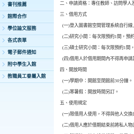
二、申請資格：專任教師、訪問學人
書刊推薦
三、借用方式
館際合作
  (
一
)
登入圖書館空間管理系統自行線
學位論文服務
  (
二
)
研究小間：每次限預約
1
間，預
各式表單
  (
三
)
碩士研究小間：每次限預約
1
間
電子郵件通知
  (
四
)
借用人於借用期間內不得再申請
附中學生入館
四、開放時間
教職員工眷屬入館
  (
一
)
學期中：開館至閉館前
30
分鐘。
  (
二
)
寒暑假：開放時間另訂。
五、使用規定
  (
一
)
限借用人使用，不得與他人交換
  (
二
)
借用人應於借期結束前將私人物