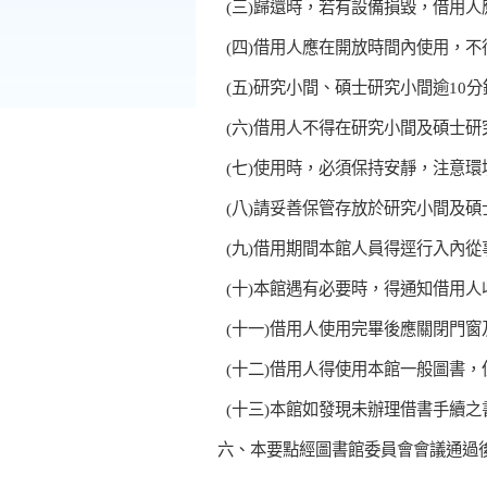
  (
三
)
歸還時，若有設備損毀，借用人
  (
四
)
借用人應在開放時間內使用，不
  (
五
)
研究小間、碩士研究小間逾
10
分
  (
六
)
借用人不得在研究小間及碩士研
  (
七
)
使用時，必須保持安靜，注意環
  (
八
)
請妥善保管存放於研究小間及碩
  (
九
)
借用期間本館人員得逕行入內從
  (
十
)
本館遇有必要時，得通知借用人
  (
十一
)
借用人使用完畢後應關閉門窗
  (
十二
)
借用人得使用本館一般圖書，
  (
十三
)
本館如發現未辦理借書手續之
六、本要點經圖書館委員會會議通過