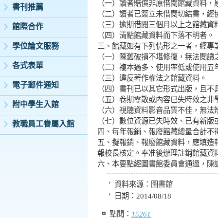
（一）讀者賠償非原借閱館藏資料，
書刊推薦
（二）讀者已簽立未借閱切結書，經
（三）逾期借閱三個月以上之館藏資
館際合作
（四）清點館藏資料而下落不明者。
學位論文服務
三、館藏如有下列情形之一者，經專
（一）陳舊破損不堪修復，無法閱讀
各式表單
（二）複本過多、使用率低或使用五
（三）違反著作權法之館藏資料。
電子郵件通知
（四）書刊已以其它形式出版，且不
（五）卷期零散或內容已失時效之非
附中學生入館
（六）視聽資料影音品質不佳，無法
（七）數位資源已失時效、已有新版
教職員工眷屬入館
四、每年報銷、報廢館藏總量合計不
五、擬報銷、報廢館藏資料，應填造
報校長核定。奉准後辦理註銷館藏資
六、本要點經圖書館委員會通過，陳
資料來源：
圖書館
日期：
2014/08/18
點閱：
15261