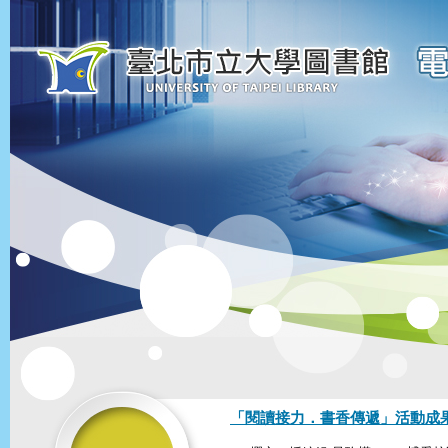
「閱讀接力．書香傳遞」活動成