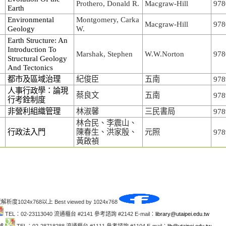
Prothero, Donald R.
Macgraw-Hill
978
Earth
Environmental
Montgomery, Carka
Macgraw-Hill
978
Geology
W.
Earth Structure: An
Introduction To
Marshak, Stephen
W.W.Norton
978
Structural Geology
And Tectonics
都市及區域治理
紀俊臣
五南
978
人事行政學：論現
蔡良文
五南
978
行考銓制度
非營利組織管理
林淑馨
三民書局
978
林合民、李震山、
行政法入門
陳春生、洪家殷、
元照
978
黃啟禎
解析度1024x768以上 Best viewed by 1024x768
TEL：02-23113040 流通櫃台 #2141 參考諮詢 #2142 E-mail：
library@utaipei.edu.tw