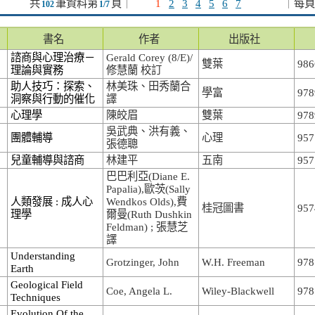
共
筆資料第
頁
｜
1
2
3
4
5
6
7
｜
每頁
102
1/7
書名
作者
出版社
諮商與心理治療－
Gerald Corey (8/E)/
雙葉
986
理論與實務
修慧蘭 校訂
助人技巧：探索、
林美珠、田秀蘭合
學富
978
洞察與行動的催化
譯
心理學
陳皎眉
雙葉
978
吳武典、洪有義、
團體輔導
心理
957
張德聰
兒童輔導與諮商
林建平
五南
957
巴巴利亞(Diane E.
Papalia),歐茨(Sally
人類發展 : 成人心
Wendkos Olds),費
桂冠圖書
957
理學
爾曼(Ruth Dushkin
Feldman) ; 張慧芝
譯
Understanding
Grotzinger, John
W.H. Freeman
978
Earth
Geological Field
Coe, Angela L.
Wiley-Blackwell
978
Techniques
Evolution Of the