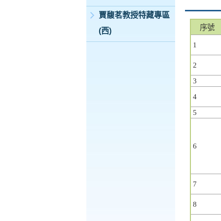
賈馥茗教授特藏專區
序號
(西)
1
2
3
4
5
6
7
8