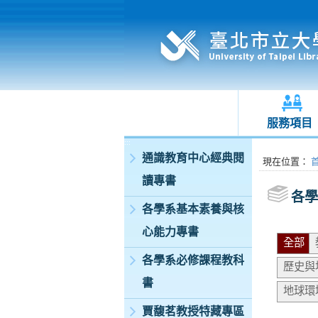
服務項目
:::
通識教育中心經典閱
:::
現在位置
：
讀專書
各學
各學系基本素養與核
心能力專書
全部
各學系必修課程教科
歷史與
書
地球環
賈馥茗教授特藏專區