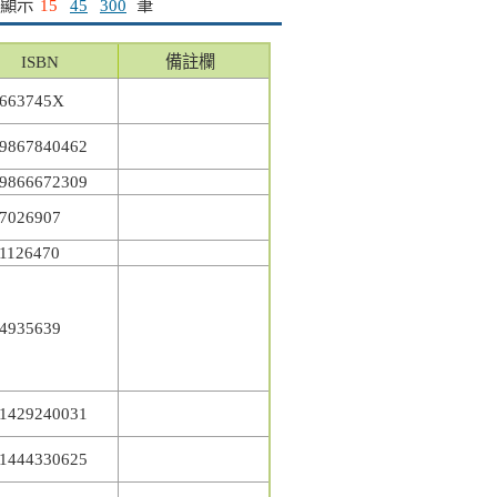
顯示
15
45
300
筆
ISBN
備註欄
663745X
9867840462
9866672309
7026907
1126470
4935639
1429240031
1444330625