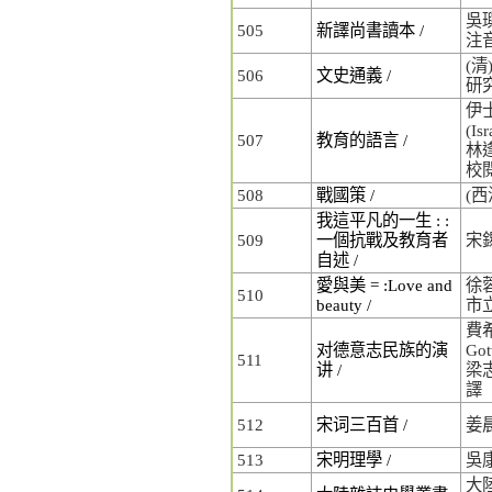
吳璵
505
新譯尚書讀本 /
注
(清
506
文史通義 /
研
伊
(Is
507
教育的語言 /
林逢
校
508
戰國策 /
(
我這平凡的一生 : :
509
一個抗戰及教育者
宋
自述 /
愛與美 = :Love and
徐蓉
510
beauty /
市
費希
对德意志民族的演
Got
511
讲 /
梁
譯
512
宋词三百首 /
姜
513
宋明理學 /
吳
大