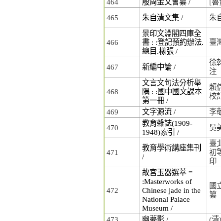
464
殷周金文會纂 /
[
465
朱自清文集 /
朱
景印文淵閣四庫全
466
書 : :登記預約辦法.
臺
總目.樣張 /
徐幹
467
新編中論 /
注
文言文句法分析舉
賴信
468
隅 : :國中國文課本
校
第一冊 /
469
文字源流 /
李
教育雜誌(1909-
470
吳
1948)索引 /
臺
教育學術講座集刊
471
初
/
印
故宮玉器選萃 =
:Masterworks of
國
472
Chinese jade in the
纂
National Palace
Museum /
473
幽夢影 /
(