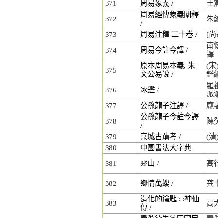
371
周易象義 /
王
周易經傳象義闡釋
372
朱
/
373
周易注釋 二十卷 /
[尚
南
374
周易今註今譯 /
譯
原本周易本義, 朱
(宋
375
文公易說 /
鑑
羅祖
376
冰鑑 /
派
377
公孫龍子注譯 /
龐
公孫龍子今註今譯
378
陳
/
379
京城古蹟考 /
(
380
中國書法大字典
381
靈山 /
高
382
鄉情萬縷 /
龚
造化的鑰匙 : :神仙
383
高
傳 /