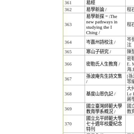
361
易經
362
易學新論 /
程
易學新探 = :The
new pathways in
363
程
studying the I
Ching /
岑參
364
岑嘉州詩校注 /
注
365
寒山子研究 /
陳
密勒
366
密勒氏人生教育 /
E. 
海
孫波庵先生詩文集
[孫
367
/
等
大仲
368
基度山恩仇記 /
Le 
蔣
國立臺灣師範大學
國
369
教育學系概況 /
教
國立北平師範大學
370
七十週年校慶紀念
特刊