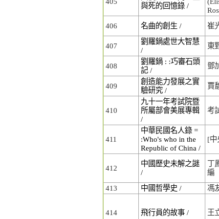
405
(El
與死的回憶錄 /
Ro
406
名曲的創生 /
崔
劉羅鍋處世大智慧
407
東
/
劉羅鍋 : :巧審石頭
408
鄧
記 /
創造能力發展之實
409
賈
驗研究 /
九十一年考試院暨
410
所屬部會美展專輯
考
/
中華民國名人錄 =
411
:Who's who in the
[
Republic of China /
中國歷史未解之謎
丁
412
/
編
413
中國哲學史 /
馮
414
飛行員的故事 /
王