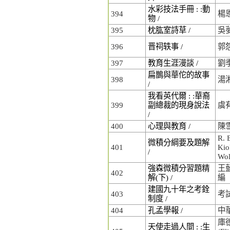
水彩技法手冊 : :動
394
楊
物 /
395
枕肱室詩草 /
吳
396
晋祠轶事 /
郭怨
397
教育生涯漫談 /
劉
扁鵲與華佗的故事
398
湯
/
我看英代爾 : :華裔
399
副總裁的現身說法
虞
/
400
心理與教育 /
陳
R. 
微積分綱要及題解
401
Kio
/
Wo
強森微積分習題精
王
402
解(下) /
編
建國九十年之考銓
403
考
制度 /
404
孔孟學報 /
中
庫
天使走過人間 : :生