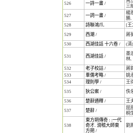
馬立
526
一詩一畫 /
三
楊恩
527
一詞一畫 /
勝,
528
詩聯鴻爪.
[王
529
西潮 /
蔣
530
西湖佳話 十六卷 /
(
墨浪
531
西湖佳話 /
林
532
老子校詁 /
蔣
533
羣儒考略 /
姚
534
理則學 /
王
535
狄公案 /
佚
536
楚辭通釋 /
王
屈原
537
楚辭 /
桐
東方朔傳奇 : :一代
538
奇才. 滑稽大師東
劉
方朔 /