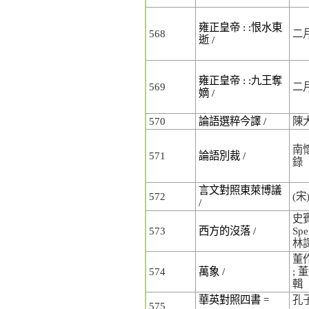
雍正皇帝 : :恨水東
568
二
逝 /
雍正皇帝 : :九王奪
569
二
嫡 /
570
論語選粹今譯 /
陳
南懷
571
論語別裁 /
錄
言文對照東萊博議
572
(
/
史賓
573
西方的沒落 /
Spe
林
董
574
萬象 /
; 
輯
華英對照四書 =
孔子
575