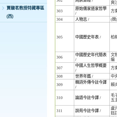
302
周髀算經 /
爽
賈馥茗教授特藏專區
原始儒家道家哲學
303
方
/
(西)
304
人物志 /
(魏
305
中國歷史年表 /
柏
中國歷史年代簡表
文
306
/
編
中國人生哲學概要
307
方
/
308
世界年鑑 /
中
韓詩外傳今註今譯
309
賴
/
毛子
310
論語今註今譯 /
五
盧元
311
說苑今註今譯 /
鈺