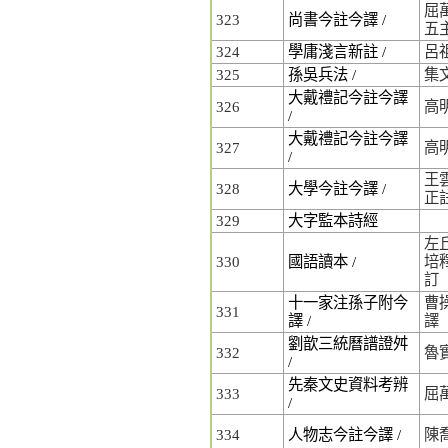
屈萬
323
尚書今註今譯 /
五
324
學庸淺言新註 /
呂
325
孫吳兵法 /
集
大戴禮記今註今譯
326
高
/
大戴禮記今註今譯
327
高
/
王雲
328
大學今註今譯 /
正
329
大字監本詩經
左丘
330
國語讀本 /
培釋
訂
十一家注孫子附今
曹操
331
譯 /
譯
劉歆三統曆譜證舛
332
魯
/
先秦文史資料考辨
333
屈
/
334
人物志今註今譯 /
陳