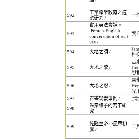
工業職業教育之適
592
王
應研究 /
實用英法會話 =
:French-English
593
龔
conversation of real
use /
Jam
594
大地之頌 /
种
吉米
595
大地之歌 /
Her
慰
吉米
596
大地之戀 /
He
光
597
古書疑義舉例 /
(清
先秦諸子的若干研
598
究
乾隆皇帝 : :風華初
599
二
露 /