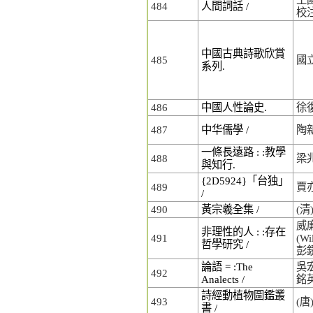
484
人間詞話 /
校
中國古典詩歌欣賞
485
國
系列.
486
中國人性論史.
徐
487
中华儒學 /
陶
一條長遠路 : :教學
488
梁
與知行.
{2D5924}「台独」
489
賈
/
490
黃宗羲全集 /
(
威
非理性的人 : :存在
491
(Wi
哲學研究 /
彭
論語 = :The
吳宏
492
Analects /
銘
詩經動植物圖鑑叢
493
(
書 /