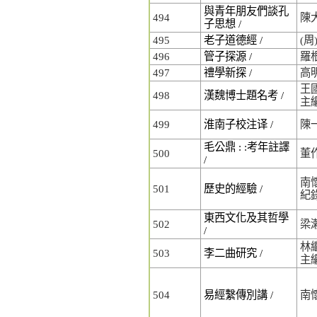
與青年朋友們談孔
494
陳
子思想 /
495
老子道德經 /
(周
496
管子探源 /
羅
497
禮學新探 /
高
王國
498
漢魏博士題名考 /
主
499
淮南子校注译 /
陳
毛公鼎 : :考年註譯
500
董
/
南懷
501
歷史的經驗 /
紀
東西文化及其哲學
502
梁
/
林繼
503
李二曲研究 /
主
504
易經繫傳別講 /
南