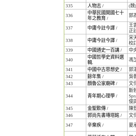
335
人物志 /
(魏
中華民國開國七十
336
郭
年之教育 /
王雲
337
中庸今註今譯 /
正
宋
338
中庸今註今譯 /
校訂
339
中國通史一百講 /
中
中國哲學史資料選
340
馮
輯.
341
中國中古思想史 /
郭
342
餘年集 /
吳
343
顏魯公家廟碑 /
文
斯勃
344
青年期心理學 /
Spr
俊
345
金聖歎傳 /
陳
346
郭尚先書塼塔銘 /
文
347
辛棄疾 /
夏