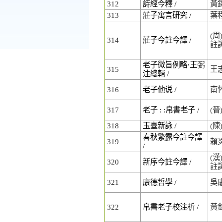
312
詩經今釋 /
黃
313
莊子寓言研究 /
葉
(周
314
莊子今註今譯 /
註
老子微旨例略⋅王弼
315
王
注總輯 /
316
老子他说 /
南
317
老子 : :帛書老子 /
(晉
318
玉臺新詠 /
(陳
春秋繁露今註今譯
319
賴
/
(漢
320
新序今註今譯 /
註
321
康德哲學 /
吳
322
帛書老子校注析 /
黃