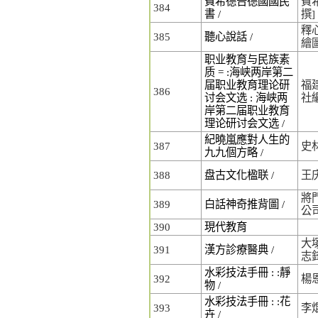
費希德告德國國民
費希德
384
書 /
撰]
釋心
385
聽心說話 /
繪
职业教育与民族素
质 = :海峡两岸第二
届职业教育理论研
福
386
讨会文选 : 海峡两
社
岸第二届职业教育
理论研讨会文选 /
紀曉嵐應對人生的
387
史
九九個方略 /
388
盘古文化楹联 /
王
將
389
白話神奇推背圖 /
公
390
現代教育
大塚
391
漢方診療醫典 /
志
水彩技法手冊 : :靜
392
楊
物 /
水彩技法手冊 : :花
393
李
卉 /