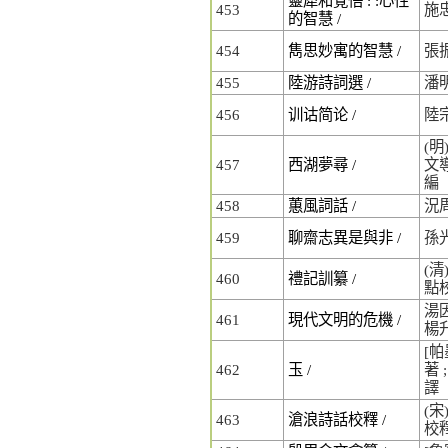
靈犀和覺悟 : :心性
453
施
的智慧 /
454
雋思妙寓的智慧 /
張
455
陸游詩詞選 /
潘
456
训诂简论 /
陸
(明
457
西湖夢尋 /
文導
編
458
蕙風詞話 /
況
459
聊齋志異是與非 /
孫
(清
460
禮記訓纂 /
點
湯因
461
現代文明的危機 /
楊
[帕墨
462
玉 /
著 
譯
(宋
463
滄浪詩話校釋 /
校