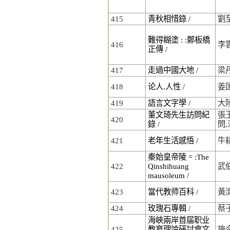
415
青秋相惜錄 /
劉
難得糊塗 : :鄭板橋
416
李
正傳 /
417
走過中國大地 /
梁
418
论人.人性 /
姜
419
語言文字學 /
大
董文琦先生訪問紀
張
420
錄 /
問
421
老年生活感悟 /
牛
秦始皇帝陵 = :The
422
Qinshihuang
武
mausoleum /
423
當代教师百科 /
黃
424
玫瑰石專輯 /
蔡
海峽兩岸首届职业
425
教育理論硏討會文
施