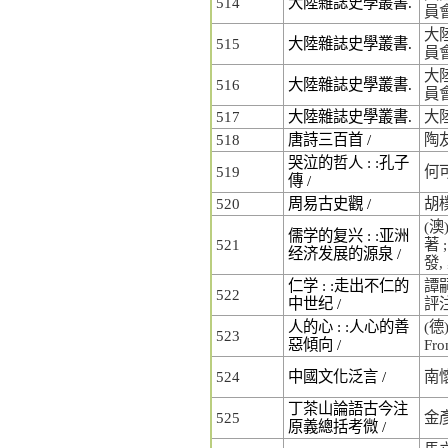
514
大陸雜誌史學叢書.
員
大
515
大陸雜誌史學叢書.
員
大
516
大陸雜誌史學叢書.
員
517
大陸雜誌史學叢書.
大
518
唐詩三百首 /
陶
哭泣的哲人 : :孔子
519
何
傳 /
520
周易古史觀 /
胡
(澳
儒学的复兴 : :亚洲
521
著 
经济发展的源泉 /
發
仁学 : :走出不仁的
譚嗣
522
中世纪 /
評
人的心 : :人心的善
(德
523
惡傾向 /
Fr
524
中國文化泛言 /
南
丁茶山論語古今注
525
金
原義總括考微 /