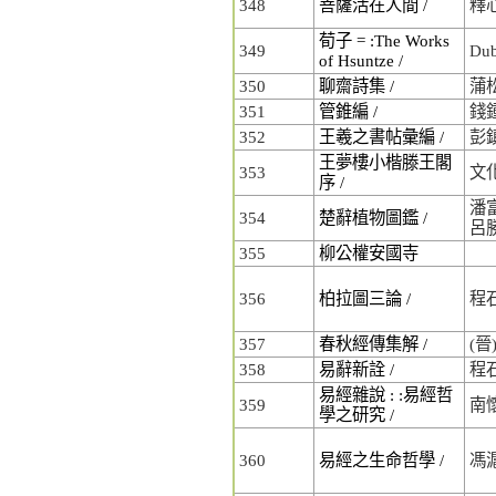
348
菩薩活在人間 /
釋
荀子 = :The Works
349
Du
of Hsuntze /
350
聊齋詩集 /
蒲
351
管錐編 /
錢
352
王羲之書帖彙編 /
彭
王夢樓小楷滕王閣
353
文
序 /
潘富
354
楚辭植物圖鑑 /
呂
355
柳公權安國寺
356
柏拉圖三論 /
程
357
春秋經傳集解 /
(晉
358
易辭新詮 /
程
易經雜說 : :易經哲
359
南
學之研究 /
360
易經之生命哲學 /
馮