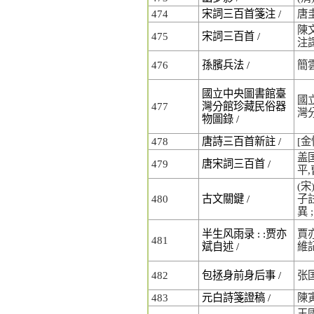
474
宋詞三百首箋注 /
唐
陳
475
宋詞三百首 /
注
476
孫臏兵法 /
簡
國立中央圖書館臺
國
477
灣分館珍藏民俗器
灣
物圖錄 /
478
唐詩三百首新註 /
[金
盖囯
479
唐宋詞三百首 /
平
(宋
480
古文關鍵 /
子註
異 
半生风雨录 : :贾亦
賈亦
481
斌自述 /
維
482
包拯身前身后事 /
张
483
元白詩箋證稿 /
陳
王國