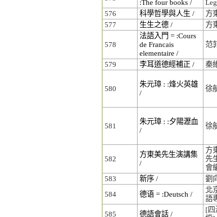
:The four books /
Le
576
科學哲學與人生 /
方
577
生生之德 /
方
法語入門 = :Cours
578
de Francais
范
elementaire /
579
李耳道德經補正 /
秦
朱元璋 : :烽火英雄
580
徐
/
朱元璋 : :夕陽瀝血
581
徐
/
方東
方東美先生演講集
582
先
/
會
583
新序 /
劉
北
584
德语 = :Deutsch /
語
[
585
德語會話 /