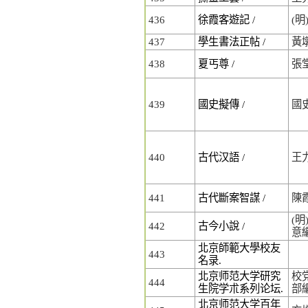
436
徐霞客遊記 /
(
437
學生書法正帖 /
黃
438
夏丐尊 /
張
439
國史擬傳 /
國
440
古代汉語 /
王
441
古代斷案智謀 /
陳
(明
442
古今小說 /
意
北京師範大學校友
443
名录.
北京师范大学研究
校
444
生院学朮系列论坛.
部
北京师范大学百年