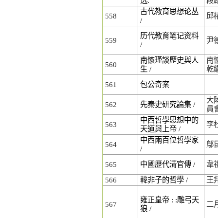
选.
段
古代教育思想论丛
558
邱
/
历代教育笔记资料
559
尹
/
南懷瑾談歷史與人
南懷
560
生 /
乾
561
包公奇案
大
562
先秦史研究論集 /
員
中西哲學思想中的
563
李
天道與上帝 /
中西兩百位哲學家
564
鄔
/
565
中國歷代清官傳 /
韋
566
韓非子的哲學 /
王
雍正皇帝 : :雕弓天
567
二
狼 /