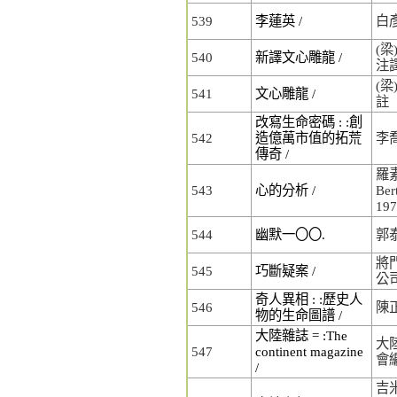
539
李蓮英 /
白
(梁
540
新譯文心雕龍 /
注
(梁
541
文心雕龍 /
註
改寫生命密碼 : :創
542
造億萬市值的拓荒
李
傳奇 /
羅素(
543
心的分析 /
Ber
19
544
幽默一〇〇.
郭
將
545
巧斷疑案 /
公
奇人異相 : :歷史人
546
陳
物的生命圖譜 /
大陸雜誌 = :The
大
547
continent magazine
會
/
吉米