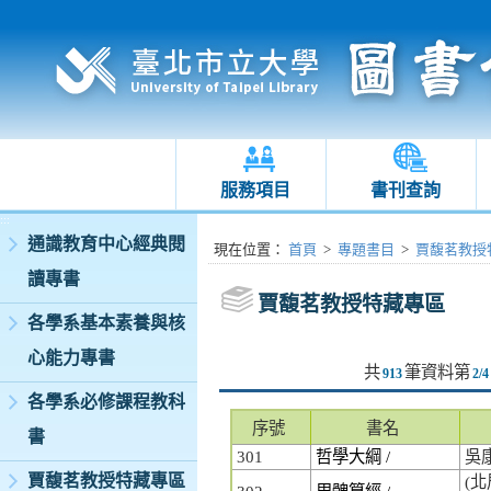
服務項目
書刊查詢
:::
通識教育中心經典閱
:::
現在位置
：
首頁
>
專題書目
>
賈馥茗教授
讀專書
賈馥茗教授特藏專區
各學系基本素養與核
心能力專書
共
筆資料第
913
2/4
各學系必修課程教科
序號
書名
書
301
哲學大綱 /
吳
賈馥茗教授特藏專區
(北