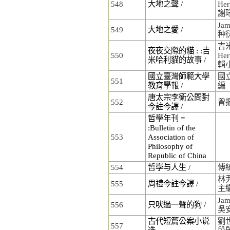
548
大地之聲 /
Her
謝
Jam
549
大地之愛 /
种
吉米
夜夜交際的貓 : :吉
550
He
米哈利貓的故事 /
輯
國立臺灣師範大學
國
551
教育學報 /
編
唐太宗李衛公問對
552
曾
今註今譯 /
哲學年刊 =
:Bulletin of the
553
Association of
Philosophy of
Republic of China
554
哲學与人生 /
傅
林尹
555
周禮今註今譯 /
主
Jam
556
只吠過一聲的狗 /
吳
古代短篇公案小说
劉世
557