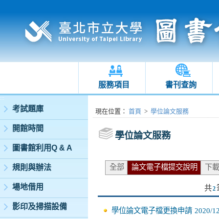
服務項目
書刊查詢
:::
考試題庫
:::
現在位置
：
首頁
>
學位論文服務
開館時間
學位論文服務
圖書館利用Q & A
全部
論文電子檔提交說明
下
規則與辦法
場地借用
共
2
影印及掃描設備
學位論文電子檔更換申請
2020/1