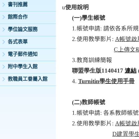
書刊推薦
u
使用說明
館際合作
(
一
)
學生帳號
1.
帳號申請
:
請依各系所規
學位論文服務
2.
使用教學影片
:
A
帳號啟
各式表單
C
上傳文
電子郵件通知
3.
教育訓練簡報
附中學生入館
聯盟學生版
1140417
連結
教職員工眷屬入館
4.
Turnitin
學生使用手冊
(
二
)
教師帳號
1.
帳號申請
:
各系教師帳號
2.
使用教學影片
:
A
帳號啟
D
建置學