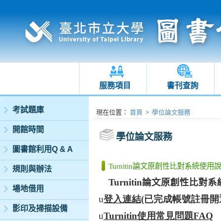
服務項目
書刊查詢
:::
考試題庫
:::
現在位置
：
首頁
>
學位論文服務
開館時間
學位論文服務
圖書館利用Q & A
Turnitin論文原創性比對系統使用
規則與辦法
Turnitin
論文原創性比對系
場地借用
u
登入連結
(
已完成帳號註冊開
影印及掃描設備
u
Turnitin
使用常見問題
FAQ