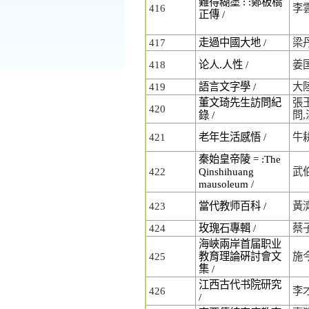
難得糊塗 : :鄭板橋
416
李
正傳 /
417
走過中國大地 /
梁
418
论人.人性 /
姜
419
語言文字學 /
大
董文琦先生訪問紀
張
420
錄 /
問
421
老年生活感悟 /
牛
秦始皇帝陵 = :The
422
Qinshihuang
武
mausoleum /
423
當代教师百科 /
黃
424
玫瑰石專輯 /
蔡
海峽兩岸首届职业
425
教育理論硏討會文
施
集 /
江西古代书院研究
426
李
/