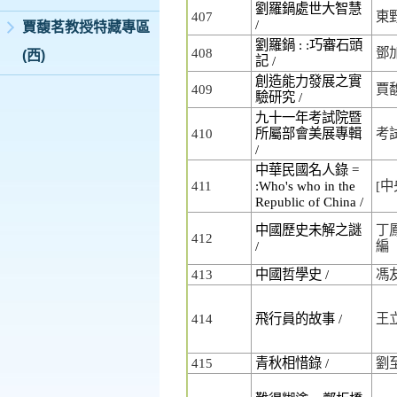
劉羅鍋處世大智慧
407
東
/
賈馥茗教授特藏專區
劉羅鍋 : :巧審石頭
408
鄧
(西)
記 /
創造能力發展之實
409
賈
驗研究 /
九十一年考試院暨
410
所屬部會美展專輯
考
/
中華民國名人錄 =
411
:Who's who in the
[
Republic of China /
中國歷史未解之謎
丁
412
/
編
413
中國哲學史 /
馮
414
飛行員的故事 /
王
415
青秋相惜錄 /
劉