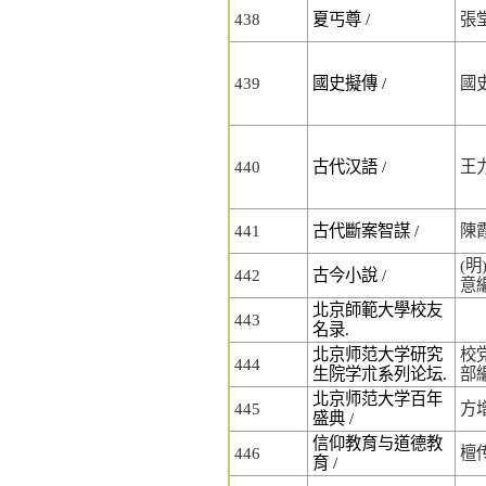
438
夏丐尊 /
張
439
國史擬傳 /
國
440
古代汉語 /
王
441
古代斷案智謀 /
陳
(明
442
古今小說 /
意
北京師範大學校友
443
名录.
北京师范大学研究
校
444
生院学朮系列论坛.
部
北京师范大学百年
445
方
盛典 /
信仰教育与道德教
446
檀
育 /