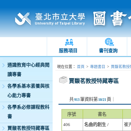
服務項目
書刊查詢
:::
通識教育中心經典閱
:::
現在位置
：
首頁
>
專題書目
>
賈馥茗教授
讀專書
賈馥茗教授特藏專區
各學系基本素養與核
心能力專書
共
筆資料第
頁
｜
913
10/21
各學系必修課程教科
序號
書名
書
406
名曲的創生 /
崔
賈馥茗教授特藏專區