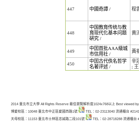
447
中國奇譚 /
程
中国教育传统与教
448
育现代化基本问题
黄
硏究 /
中囯首批AAA級城
449
黃
市信用社 /
中囯古代佚名哲学
辛
450
名著评述 /
; 
2014 臺北市立大學 All Rights Reserve 最佳瀏覽解析度1024x768以上 Best viewed by
博愛校區：10048 臺北市中正區愛國西路1號
TEL：02-23113040 流通櫃台 #214
天母校區：11153 臺北市士林區忠誠路二段101號
TEL：02-28718288 流通櫃台 #