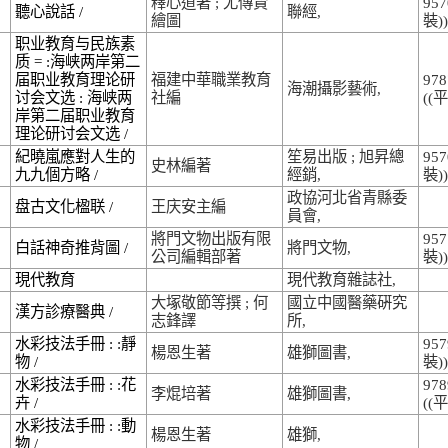
釋心道著 ; 尤傳賢
957
聽心說話 /
聯經,
繪圖
裝))
职业教育与民族素
质 = :海峡两岸第二
届职业教育理论研
福建中華職業教育
978
海潮攝影藝術,
讨会文选 : 海峡两
社編
((平
岸第二届职业教育
理论研讨会文选 /
紀曉嵐應對人生的
笙易出版 ; 旭昇總
957
史林編著
九九個方略 /
經銷,
裝))
政協河北省青縣委
盘古文化楹联 /
王庆安主編
員會,
將門文物出版有限
957
白話神奇推背圖 /
將門文物,
公司編輯部著
裝))
現代教育
現代教育雜誌社,
大塚敬節等撰 ; 何
國立中國醫藥硏究
漢方診療醫典 /
志鋒譯
所,
水彩技法手冊 : :靜
957
楊恩生著
雄獅圖書,
物 /
裝))
水彩技法手冊 : :花
978
李焜培著
雄獅圖書,
卉 /
((平
水彩技法手冊 : :動
楊恩生著
雄獅,
物 /