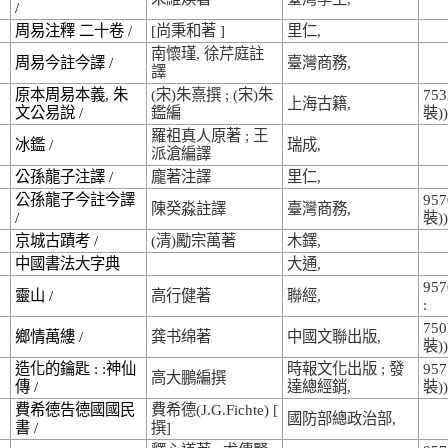
/
周易注釋 二十卷 /
[尚秉和著 ]
里仁,
南懷瑾, 徐芹庭註
周易今註今譯 /
臺灣商務,
譯
原本周易本義, 朱
(宋)朱熹撰 ; (宋)朱
753
上海古籍,
文公易說 /
鑑編
裝))
羅祖真人原著 ; 王
冰鑑 /
瑞成,
派滄編譯
公孫龍子注譯 /
龐著注譯
里仁,
公孫龍子今註今譯
957
陳癸淼註譯
臺灣商務,
/
裝))
京城古蹟考 /
(清)勵宗萬著
木鐸,
中國書法大字典
大通,
957
靈山 /
高行健著
聯經,
:
750
鄉情萬縷 /
龚书绵著
中國文聯出版,
裝))
造化的鑰匙 : :神仙
時報文化出版 ; 發
957
高大鵬編撰
傳 /
達總經銷,
裝))
費希德告德國國民
費希德(J.G.Fichte) [
國防部總政治部,
書 /
撰]