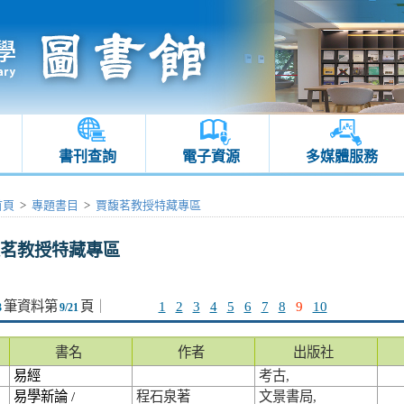
書刊查詢
電子資源
多媒體服務
首頁
>
專題書目
>
賈馥茗教授特藏專區
茗教授特藏專區
筆資料第
頁
｜
1
2
3
4
5
6
7
8
9
10
3
9/21
書名
作者
出版社
易經
考古,
易學新論 /
程石泉著
文景書局,