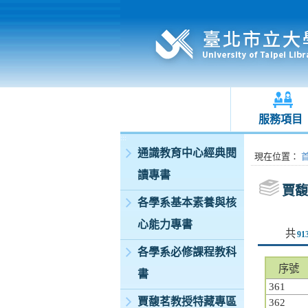
服務項目
:::
通識教育中心經典閱
:::
現在位置
：
讀專書
賈馥
各學系基本素養與核
心能力專書
共
91
各學系必修課程教科
序號
書
361
賈馥茗教授特藏專區
362