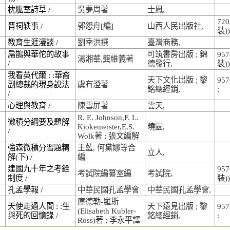
枕肱室詩草 /
吳夢周著
士鳳,
720
晋祠轶事 /
郭怨舟[編]
山西人民出版社,
裝))
教育生涯漫談 /
劉季洪撰
臺灣商務,
扁鵲與華佗的故事
可筑書房出版 ; 錦
957
湯湘華,龔維義著
/
德發行,
裝))
我看英代爾 : :華裔
天下文化出版 ; 黎
957
副總裁的現身說法
虞有澄著
銘總經銷,
:
/
心理與教育 /
陳雪屏著
雲天,
R. E. Johnson,F. L.
微積分綱要及題解
Kiokemeister,E.S.
曉園,
/
Wolk著 ; 張文編解
強森微積分習題精
王藍, 何黛娜等合
立人,
解(下) /
編
建國九十年之考銓
957
考試院編纂室編
考試院,
制度 /
裝))
孔孟學報 /
中華民國孔孟學會
中華民國孔孟學會,
庫德勒-羅斯
天使走過人間 : :生
天下遠見出版 ; 黎
957
(Elisabeth Kubler-
與死的回憶錄 /
銘總經銷,
:
Ross)著 ; 李永平譯