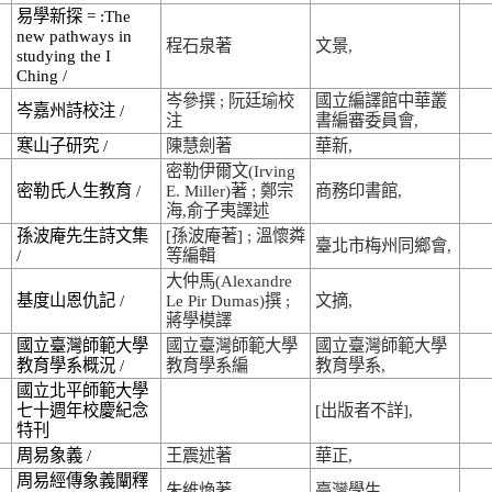
易學新探 = :The
new pathways in
程石泉著
文景,
studying the I
Ching /
岑參撰 ; 阮廷瑜校
國立編譯館中華叢
岑嘉州詩校注 /
注
書編審委員會,
寒山子研究 /
陳慧劍著
華新,
密勒伊爾文(Irving
密勒氏人生教育 /
E. Miller)著 ; 鄭宗
商務印書館,
海,俞子夷譯述
孫波庵先生詩文集
[孫波庵著] ; 溫懷粦
臺北市梅州同鄉會,
/
等編輯
大仲馬(Alexandre
基度山恩仇記 /
Le Pir Dumas)撰 ;
文摘,
蔣學模譯
國立臺灣師範大學
國立臺灣師範大學
國立臺灣師範大學
教育學系概況 /
教育學系編
教育學系,
國立北平師範大學
七十週年校慶紀念
[出版者不詳],
特刊
周易象義 /
王震述著
華正,
周易經傳象義闡釋
朱維煥著
臺灣學生,