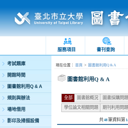
服務項目
書刊查詢
:::
考試題庫
:::
現在位置
：
首頁
>
圖書館利用Q & A
開館時間
圖書館利用Q & A
圖書館利用Q & A
全部
圖書館概況
圖書採購問
規則與辦法
學位論文相關問題
期刊利用問
場地借用
共
筆資料第
48
1
影印及掃描設備