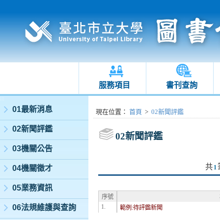
服務項目
書刊查詢
:::
01最新消息
:::
現在位置
：
首頁
>
02新聞評鑑
02新聞評鑑
02新聞評鑑
03機關公告
共
04機關徵才
1
05業務資訊
序號
06法規維護與查詢
1.
範例:待評鑑新聞