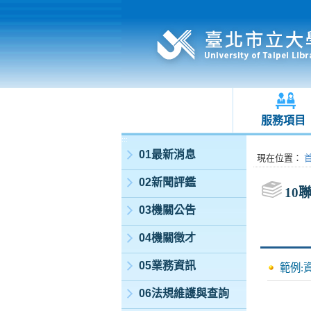
服務項目
:::
01最新消息
:::
現在位置
：
02新聞評鑑
10
03機關公告
04機關徵才
05業務資訊
範例:
06法規維護與查詢