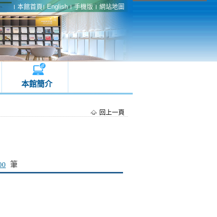
本館首頁
English
手機版
網站地圖
本館簡介
回上一頁
00
筆