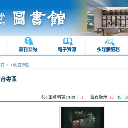
書刊查詢
電子資源
多媒體服務
首頁
>
33影音專區
影音專區
共
筆資料第
頁
｜
1
｜
每頁顯示
15
45
3
1
1/1