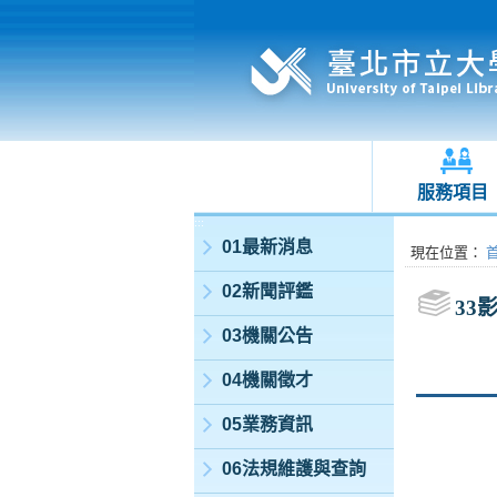
服務項目
:::
01最新消息
:::
現在位置
：
02新聞評鑑
33
03機關公告
04機關徵才
05業務資訊
06法規維護與查詢