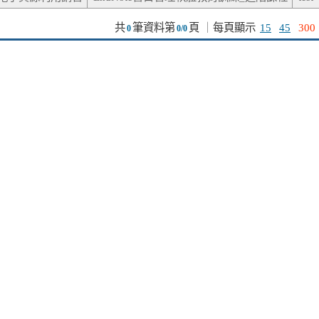
共
筆資料第
頁
｜
每頁顯示
15
45
300
0
0/0