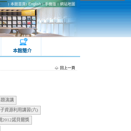
本館首頁
English
手機版
網站地圖
本館簡介
回上一頁
專題演講
子資源利用講習(六)
視2012諾貝爾獎